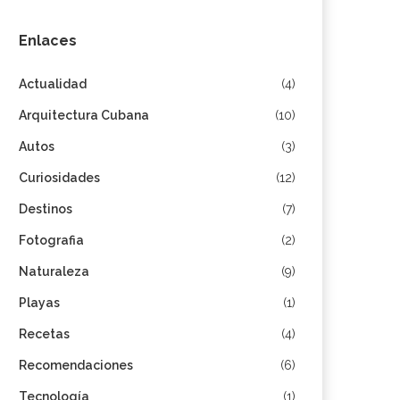
Enlaces
Actualidad
(4)
Arquitectura Cubana
(10)
Autos
(3)
Curiosidades
(12)
Destinos
(7)
Fotografia
(2)
Naturaleza
(9)
Playas
(1)
Recetas
(4)
Recomendaciones
(6)
Tecnología
(1)