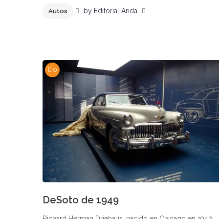
by
Editorial Arida
Autos
0
DeSoto de 1949
Richard Herman Driehaus, nacido en Chicago en 1942,