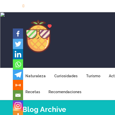
Skip
to
content
Naturaleza
Curiosidades
Turismo
Act
Recetas
Recomendaciones
Blog Archive