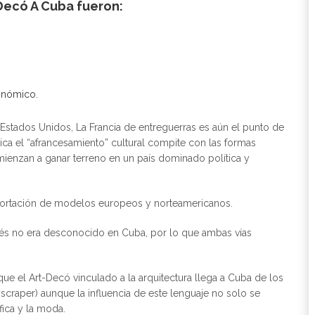
Decó A Cuba fueron:
conómico.
Estados Unidos, La Francia de entreguerras es aún el punto de
ca el “afrancesamiento” cultural compite con las formas
omienzan a ganar terreno en un país dominado política y
importación de modelos europeos y norteamericanos.
ncés no era desconocido en Cuba, por lo que ambas vías
ue el Art-Decó vinculado a la arquitectura llega a Cuba de los
yscraper) aunque la influencia de este lenguaje no solo se
fica y la moda.