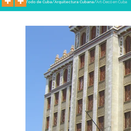
/
/
Todo de Cuba
Arquitectura Cubana
Art-Decó en Cuba