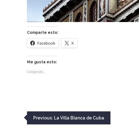
Comparte esto:
Facebook
X
Me gusta esto:
Cargando...
Navegación
Previous:
La Villa Blanca de Cuba
de