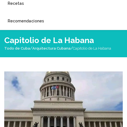
Recetas
Recomendaciones
Capitolio de La Habana
/
/
Todo de Cuba
Arquitectura Cubana
Capitolio de La Habana