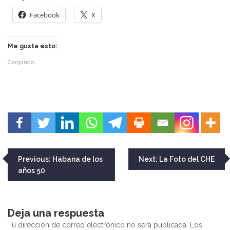
Facebook
X
Me gusta esto:
Cargando...
Navegación
Previous:
Habana de los
Next:
La Foto del CHE
años 50
de
entradas
Deja una respuesta
Tu dirección de correo electrónico no será publicada.
Los