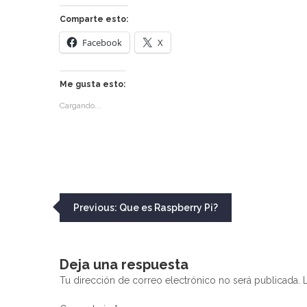
Comparte esto:
Facebook
X
Me gusta esto:
Cargando...
Navegación
Previous:
Que es Raspberry Pi?
de
entradas
Deja una respuesta
Tu dirección de correo electrónico no será publicada.