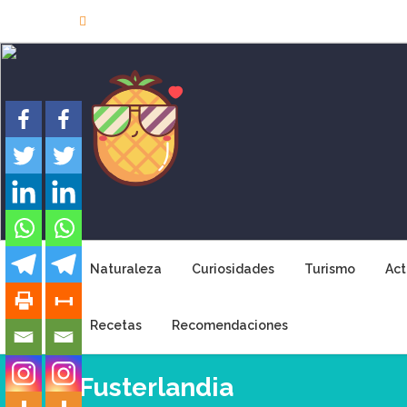
Skip
to
content
Naturaleza
Curiosidades
Turismo
Act
Recetas
Recomendaciones
Fusterlandia