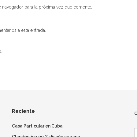
e navegador para la próxima vez que comente.
entarios a esta entrada.
a.
Reciente
C
Casa Particular en Cuba
B
Clandestina 99 % diseño cubano