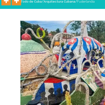
/
/
Todo de Cuba
Arquitectura Cubana
Fusterlandia