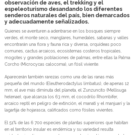
observación de aves, el trekking y el
espeleoturismo desandando los diferentes
senderos naturales del país, bien demarcados
y adecuadamente señalizados.
Quienes se aventuren a adentrarse en los bosques siempre
verdes, el monte seco, manglares, humedales, sabanas y valles
encontrarán una flora y fauna rica y diversa, orquídeas poco
comunes, cactus arcaicos, ecosistemas costeros tropicales,
mogotes y grandes poblaciones de palmas, entre ellas la Palma
Corcho (Microcycas calocoma), un fósil viviente.
Aparecerán también rarezas como una de las ranas más
pequeña del mundo (Eleutherodactylus limbatus), de apenas 12
mm, el ave más diminuta del planeta, el Zunzuncito (Mellisuga
helenae), que alcanza los 63 mm, el cocodrilo Rhombifer,
arcaico reptil en peligro de extinción, el manatí y el manjuarí y la
lagartija de hojarasca, calificados como fósiles vivientes.
El 51% de las 6 700 especies de plantas superiores que habitan
en el territorio insular es endémica y su variedad resulta